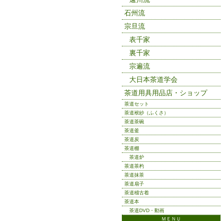
石州流
宗旦流
表千家
裏千家
宗遍流
大日本茶道学会
茶道用具用品店・ショップ
茶道セット
茶道袱紗（ふくさ）
茶道茶碗
茶道釜
茶道炭
茶道棚
茶道炉
茶道茶杓
茶道抹茶
茶道扇子
茶道稽古着
茶道本
茶道DVD・動画
ＭＥＮＵ