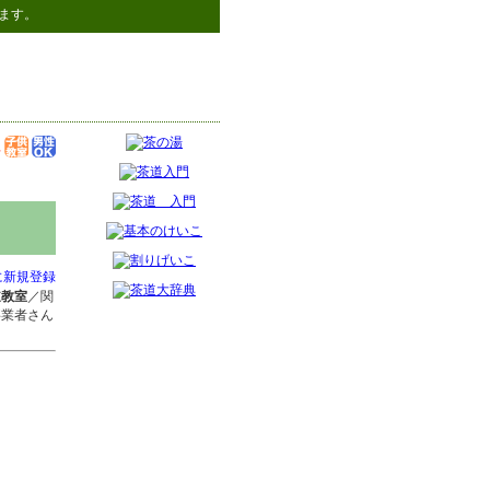
ます。
に新規登録
道教室
／関
事業者さん