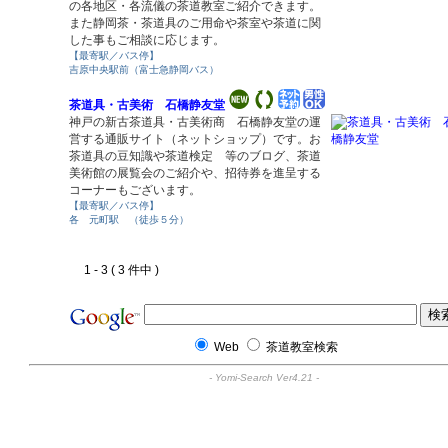
の各地区・各流儀の茶道教室ご紹介できます。
また静岡茶・茶道具のご用命や茶室や茶道に関
した事もご相談に応じます。
【最寄駅／バス停】
吉原中央駅前（富士急静岡バス）
茶道具・古美術 石橋静友堂
神戸の新古茶道具・古美術商 石橋静友堂の運
営する通販サイト（ネットショップ）です。お
茶道具の豆知識や茶道検定 等のブログ、茶道
美術館の展覧会のご紹介や、招待券を進呈する
コーナーもございます。
【最寄駅／バス停】
各 元町駅 （徒歩５分）
1 - 3 ( 3 件中 )
Web
茶道教室検索
-
Yomi-Search Ver4.21
-