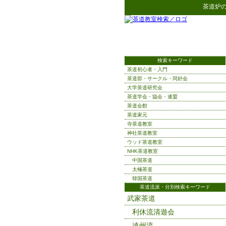
茶道炉
検索キーワード
茶道初心者・入門
茶道部・サークル・同好会
大学茶道研究会
茶道学会・協会・連盟
茶道会館
茶道家元
寺茶道教室
神社茶道教室
ウッド茶道教室
NHK茶道教室
中国茶道
太極茶道
韓国茶道
茶道流派・分別検索キーワード
武家茶道
利休流清遊会
遠州流