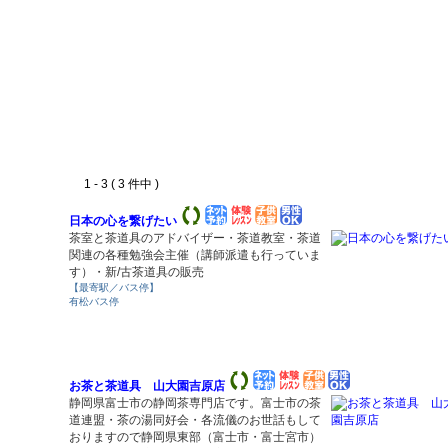
1 - 3 ( 3 件中 )
日本の心を繋げたい
茶室と茶道具のアドバイザー・茶道教室・茶道
関連の各種勉強会主催（講師派遣も行っていま
す）・新/古茶道具の販売
【最寄駅／バス停】
有松バス停
お茶と茶道具 山大園吉原店
静岡県富士市の静岡茶専門店です。富士市の茶
道連盟・茶の湯同好会・各流儀のお世話もして
おりますので静岡県東部（富士市・富士宮市）