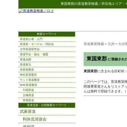
東国東郡
の
茶道教室検索
／所在地エリア・
検索キーワード
茶道初心者・入門
茶道教室検索
>
九州
>
大分
茶道部・サークル・同好会
大学茶道研究会
茶道学会・協会・連盟
東国東郡
に登録され
茶道会館
茶道家元
寺茶道教室
東国東郡
に含まれる区町村
神社茶道教室
ウッド茶道教室
このページでは、茶道教室
NHK茶道教室
関連事業者さんをリストア
中国茶道
んは無料で登録できます。
太極茶道
韓国茶道
茶道流派・分別検索キーワード
武家茶道
利休流清遊会
遠州流