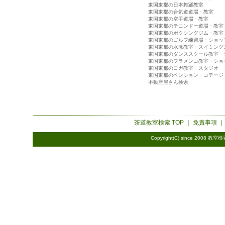
東国東郡の日本舞踊教室
東国東郡の合気道道場・教室
東国東郡の空手道場・教室
東国東郡のテコンドー道場・教室
東国東郡のボクシングジム・教室
東国東郡のゴルフ練習場・ショッ
東国東郡の水泳教室・スイミング
東国東郡のダンススクール教室・
東国東郡のフラメンコ教室・ショ
東国東郡のヨガ教室・スタジオ
東国東郡のペンション・コテージ
不動産屋さん検索
茶道教室検索
TOP ｜
免責事項
Copyright(C) since 2008
教室検