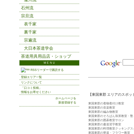
石州流
宗旦流
表千家
裏千家
宗遍流
大日本茶道学会
茶道用具用品店・ショップ
ＭＥＮＵ
RSSリーダーで購読する
登録エリア一覧
リンクについて
「口コミ投稿」
情報をお寄せください
【東国東郡 エリアのスポッ
ホームページを
新規登録する
東国東郡の着物着付け教室
東国東郡の音楽教室
東国東郡の編み物教室
東国東郡のそろばん珠算教室・塾
東国東郡の囲碁教室サロン
東国東郡の書道習字教室
東国東郡の料理教室クッキングス
東国東郡の華道・フラワー教室