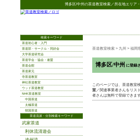
博多区/中州
の
茶道教室検索
／所在地エリア
検索キーワード
茶道初心者・入門
茶道教室検索
>
九州
>
福岡
茶道部・サークル・同好会
大学茶道研究会
茶道学会・協会・連盟
博多区/中州
に登録
茶道会館
茶道家元
寺茶道教室
神社茶道教室
このページでは、茶道教室
ウッド茶道教室
室
／関連事業者さんをリス
NHK茶道教室
者さんは無料で登録できま
中国茶道
太極茶道
韓国茶道
茶道流派・分別検索キーワード
武家茶道
利休流清遊会
遠州流