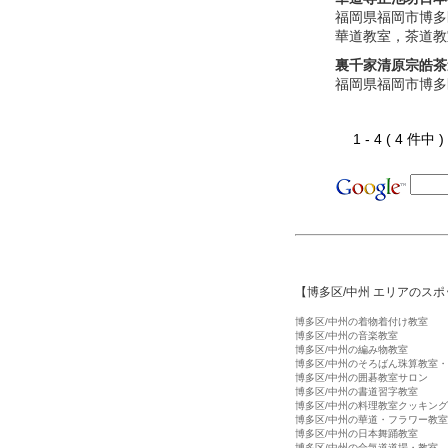
福岡県福岡市博多
華道教室，茶道教
裏千家清原宗皓茶
福岡県福岡市博多
1 - 4 ( 4 件中
【博多区/中州 エリアのス
博多区/中州の着物着付け教室
博多区/中州の音楽教室
博多区/中州の編み物教室
博多区/中州のそろばん珠算教室
博多区/中州の囲碁教室サロン
博多区/中州の書道習字教室
博多区/中州の料理教室クッキン
博多区/中州の華道・フラワー教室
博多区/中州の日本舞踊教室
博多区/中州の合気道道場・教室