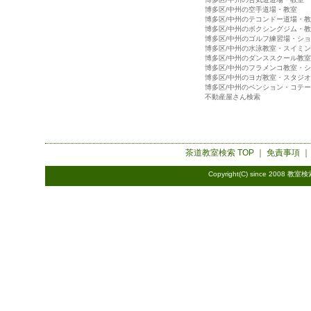
博多区/中州の空手道場・教室
博多区/中州のテコンドー道場・
博多区/中州のボクシングジム・
博多区/中州のゴルフ練習場・シ
博多区/中州の水泳教室・スイミ
博多区/中州のダンススクール教
博多区/中州のフラメンコ教室・
博多区/中州のヨガ教室・スタジオ
博多区/中州のペンション・コテ
不動産屋さん検索
茶道教室検索
TOP ｜
免責事項
Copyright(C) since 2008
教室検