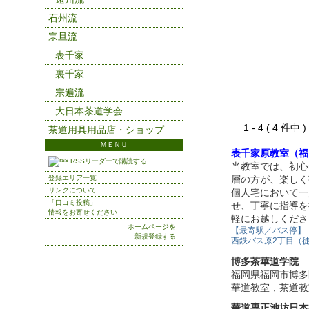
石州流
宗旦流
表千家
裏千家
宗遍流
大日本茶道学会
1 - 4 ( 4 件中
茶道用具用品店・ショップ
ＭＥＮＵ
表千家原教室（福
RSSリーダーで購読する
当教室では、初心
登録エリア一覧
層の方が、楽しく
リンクについて
個人宅において一
「口コミ投稿」
せ、丁寧に指導を
情報をお寄せください
軽にお越しくださ
ホームページを
【最寄駅／バス停】
新規登録する
西鉄バス原2丁目（徒
博多茶華道学院
福岡県福岡市博多
華道教室，茶道教
華道専正池坊日本