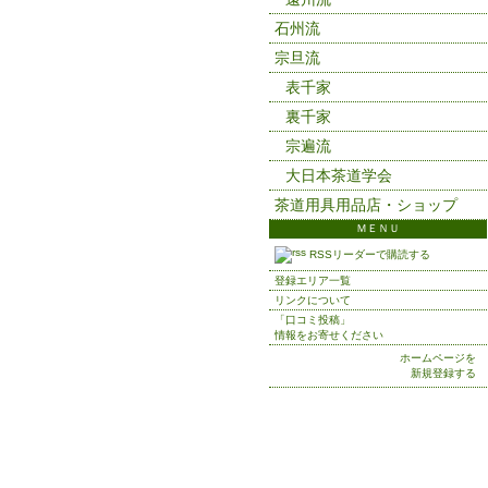
石州流
宗旦流
表千家
裏千家
宗遍流
大日本茶道学会
茶道用具用品店・ショップ
ＭＥＮＵ
RSSリーダーで購読する
登録エリア一覧
リンクについて
「口コミ投稿」
情報をお寄せください
ホームページを
新規登録する