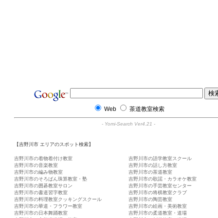
Web
茶道教室検索
-
Yomi-Search Ver4.21
-
【吉野川市 エリアのスポット検索】
吉野川市の着物着付け教室
吉野川市の語学教室スクール
吉野川市の音楽教室
吉野川市の話し方教室
吉野川市の編み物教室
吉野川市の茶道教室
吉野川市のそろばん珠算教室・塾
吉野川市の歌謡・カラオケ教室
吉野川市の囲碁教室サロン
吉野川市の手芸教室センター
吉野川市の書道習字教室
吉野川市の将棋教室クラブ
吉野川市の料理教室クッキングスクール
吉野川市の陶芸教室
吉野川市の華道・フラワー教室
吉野川市の絵画・美術教室
吉野川市の日本舞踊教室
吉野川市の柔道教室・道場