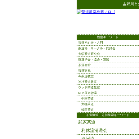
吉野川市
検索キーワード
茶道初心者・入門
茶道部・サークル・同好会
大学茶道研究会
茶道学会・協会・連盟
茶道会館
茶道家元
寺茶道教室
神社茶道教室
ウッド茶道教室
NHK茶道教室
中国茶道
太極茶道
韓国茶道
茶道流派・分別検索キーワード
武家茶道
利休流清遊会
遠州流