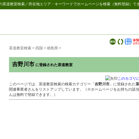
の
茶道教室検索
／所在地エリア・キーワードでホームページを検索（無料登録）で
茶道教室検索
>
四国
>
徳島県
>
吉野川市
に登録された茶道教室
このカゴリ
このページでは、茶道教室検索の検索カテゴリー「
吉野川市
」に登録された
関連事業者さんをリストアップしています。（※ホームページをお持ちの該
んは無料で登録できます。）