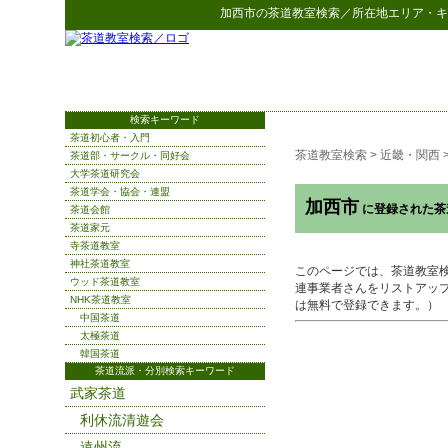
加西市
の
茶道教室検索
／所在地エリア・キ
検索キーワード
茶道初心者・入門
茶道教室検索
>
近畿・関西
茶道部・サークル・同好会
大学茶道研究会
茶道学会・協会・連盟
加西市
に登録された茶
茶道会館
茶道家元
寺茶道教室
神社茶道教室
このページでは、茶道教室
ウッド茶道教室
連事業者さんをリストアッ
NHK茶道教室
は無料で登録できます。）
中国茶道
太極茶道
韓国茶道
茶道流派・分別検索キーワード
武家茶道
利休流清遊会
遠州流