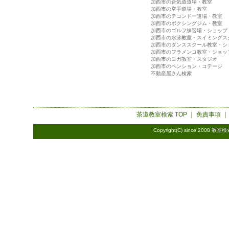
加西市の合気道道場・教室
加西市の空手道場・教室
加西市のテコンドー道場・教室
加西市のボクシングジム・教室
加西市のゴルフ練習場・ショップ
加西市の水泳教室・スイミングス
加西市のダンススクール教室・シ
加西市のフラメンコ教室・ショッ
加西市のヨガ教室・スタジオ
加西市のペンション・コテージ
不動産屋さん検索
茶道教室検索
TOP ｜
免責事項
Copyright(C) since 2008
教室検