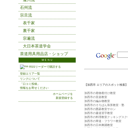
石州流
宗旦流
表千家
裏千家
宗遍流
大日本茶道学会
茶道用具用品店・ショップ
ＭＥＮＵ
RSSリーダーで購読する
登録エリア一覧
リンクについて
「口コミ投稿」
【加西市 エリアのスポット検索】
情報をお寄せください
加西市の着物着付け教室
ホームページを
加西市の音楽教室
新規登録する
加西市の編み物教室
加西市のそろばん珠算教室・塾
加西市の囲碁教室サロン
加西市の書道習字教室
加西市の料理教室クッキングスク
加西市の華道・フラワー教室
加西市の日本舞踊教室