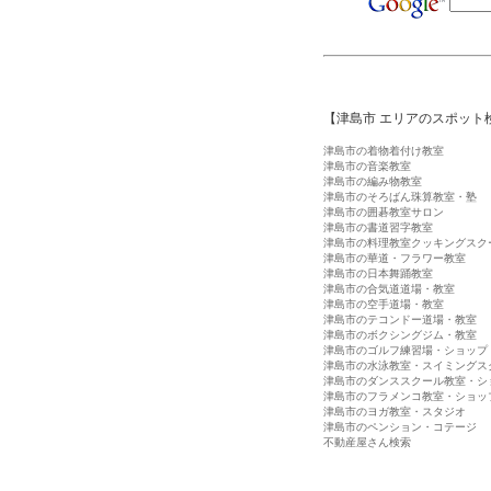
【津島市 エリアのスポット
津島市の着物着付け教室
津島市の音楽教室
津島市の編み物教室
津島市のそろばん珠算教室・塾
津島市の囲碁教室サロン
津島市の書道習字教室
津島市の料理教室クッキングスク
津島市の華道・フラワー教室
津島市の日本舞踊教室
津島市の合気道道場・教室
津島市の空手道場・教室
津島市のテコンドー道場・教室
津島市のボクシングジム・教室
津島市のゴルフ練習場・ショップ
津島市の水泳教室・スイミングス
津島市のダンススクール教室・シ
津島市のフラメンコ教室・ショッ
津島市のヨガ教室・スタジオ
津島市のペンション・コテージ
不動産屋さん検索