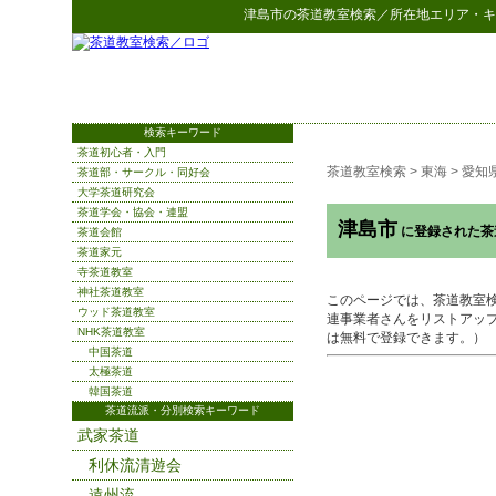
津島市
の
茶道教室検索
／所在地エリア・キ
検索キーワード
茶道初心者・入門
茶道教室検索
>
東海
>
愛知
茶道部・サークル・同好会
大学茶道研究会
茶道学会・協会・連盟
津島市
に登録された茶
茶道会館
茶道家元
寺茶道教室
神社茶道教室
このページでは、茶道教室
ウッド茶道教室
連事業者さんをリストアッ
NHK茶道教室
は無料で登録できます。）
中国茶道
太極茶道
韓国茶道
茶道流派・分別検索キーワード
武家茶道
利休流清遊会
遠州流