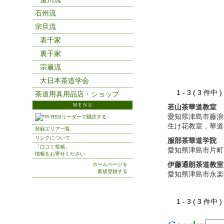
石州流
宗旦流
表千家
裏千家
宗遍流
大日本茶道学会
1 - 3 ( 3 件中
茶道用具用品店・ショップ
ＭＥＮＵ
若山茶華道教室
愛知県津島市藤浪
RSSリーダーで購読する
生け花教室，華道
登録エリア一覧
リンクについて
服部茶華道学院
「口コミ投稿」
愛知県津島市片町
情報をお寄せください
伊藤通朗茶道教室
ホームページを
新規登録する
愛知県津島市永楽
1 - 3 ( 3 件中