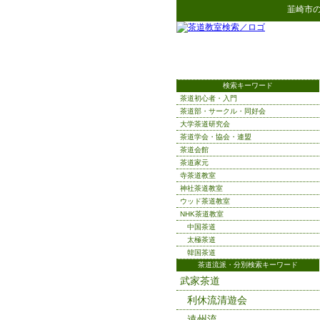
韮崎市
検索キーワード
茶道初心者・入門
茶道部・サークル・同好会
大学茶道研究会
茶道学会・協会・連盟
茶道会館
茶道家元
寺茶道教室
神社茶道教室
ウッド茶道教室
NHK茶道教室
中国茶道
太極茶道
韓国茶道
茶道流派・分別検索キーワード
武家茶道
利休流清遊会
遠州流