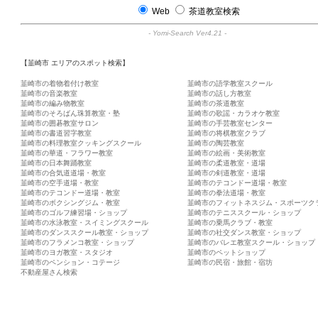
Web
茶道教室検索
-
Yomi-Search Ver4.21
-
【韮崎市 エリアのスポット検索】
韮崎市の着物着付け教室
韮崎市の語学教室スクール
韮崎市の音楽教室
韮崎市の話し方教室
韮崎市の編み物教室
韮崎市の茶道教室
韮崎市のそろばん珠算教室・塾
韮崎市の歌謡・カラオケ教室
韮崎市の囲碁教室サロン
韮崎市の手芸教室センター
韮崎市の書道習字教室
韮崎市の将棋教室クラブ
韮崎市の料理教室クッキングスクール
韮崎市の陶芸教室
韮崎市の華道・フラワー教室
韮崎市の絵画・美術教室
韮崎市の日本舞踊教室
韮崎市の柔道教室・道場
韮崎市の合気道道場・教室
韮崎市の剣道教室・道場
韮崎市の空手道場・教室
韮崎市のテコンドー道場・教室
韮崎市のテコンドー道場・教室
韮崎市の拳法道場・教室
韮崎市のボクシングジム・教室
韮崎市のフィットネスジム・スポーツク
韮崎市のゴルフ練習場・ショップ
韮崎市のテニススクール・ショップ
韮崎市の水泳教室・スイミングスクール
韮崎市の乗馬クラブ・教室
韮崎市のダンススクール教室・ショップ
韮崎市の社交ダンス教室・ショップ
韮崎市のフラメンコ教室・ショップ
韮崎市のバレエ教室スクール・ショップ
韮崎市のヨガ教室・スタジオ
韮崎市のペットショップ
韮崎市のペンション・コテージ
韮崎市の民宿・旅館・宿坊
不動産屋さん検索