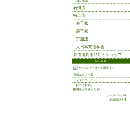
石州流
宗旦流
表千家
裏千家
宗遍流
大日本茶道学会
茶道用具用品店・ショップ
ＭＥＮＵ
RSSリーダーで購読する
登録エリア一覧
リンクについて
「口コミ投稿」
情報をお寄せください
ホームページを
新規登録する