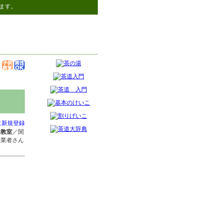
ます。
に新規登録
道教室
／関
事業者さん