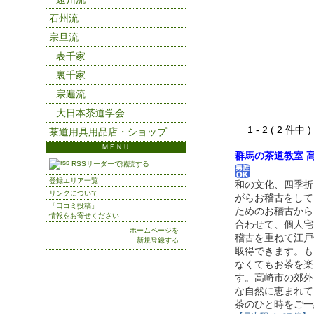
石州流
宗旦流
表千家
裏千家
宗遍流
大日本茶道学会
1 - 2 ( 2 件中
茶道用具用品店・ショップ
ＭＥＮＵ
群馬の茶道教室 高
RSSリーダーで購読する
登録エリア一覧
和の文化、四季折
リンクについて
がらお稽古をして
「口コミ投稿」
ためのお稽古から
情報をお寄せください
合わせて、個人宅
ホームページを
稽古を重ねて江戸
新規登録する
取得できます。も
なくてもお茶を楽
す。高崎市の郊外
な自然に恵まれて
茶のひと時をご一