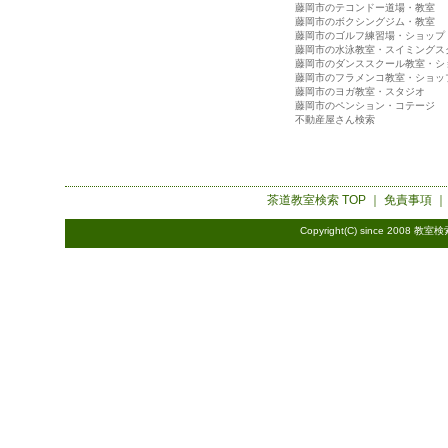
藤岡市のテコンドー道場・教室
藤岡市のボクシングジム・教室
藤岡市のゴルフ練習場・ショップ
藤岡市の水泳教室・スイミングス
藤岡市のダンススクール教室・シ
藤岡市のフラメンコ教室・ショッ
藤岡市のヨガ教室・スタジオ
藤岡市のペンション・コテージ
不動産屋さん検索
茶道教室検索
TOP ｜
免責事項
Copyright(C) since 2008
教室検