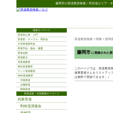
藤岡市
の
茶道教室検索
／所在地エリア・キ
検索キーワード
茶道初心者・入門
茶道教室検索
>
関東
>
群馬
茶道部・サークル・同好会
大学茶道研究会
茶道学会・協会・連盟
藤岡市
に登録された茶
茶道会館
茶道家元
寺茶道教室
神社茶道教室
このページでは、茶道教室
ウッド茶道教室
連事業者さんをリストアッ
NHK茶道教室
は無料で登録できます。）
中国茶道
太極茶道
韓国茶道
茶道流派・分別検索キーワード
武家茶道
利休流清遊会
遠州流