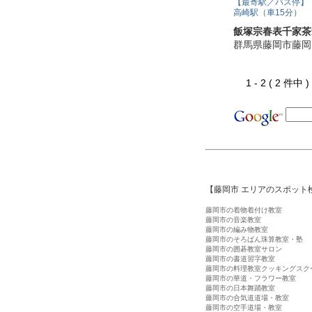
【最寄駅／バス停】
高崎駅（車15分）
飯塚宗春表千家茶
群馬県藤岡市藤岡
1 - 2 ( 2 件中
【藤岡市 エリアのスポット
藤岡市の着物着付け教室
藤岡市の音楽教室
藤岡市の編み物教室
藤岡市のそろばん珠算教室・塾
藤岡市の囲碁教室サロン
藤岡市の書道習字教室
藤岡市の料理教室クッキングスク
藤岡市の華道・フラワー教室
藤岡市の日本舞踊教室
藤岡市の合気道道場・教室
藤岡市の空手道場・教室