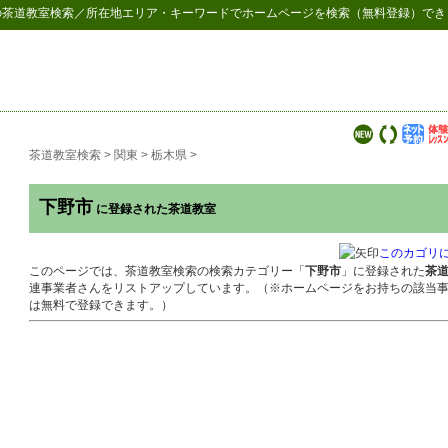
の
茶道教室検索
／所在地エリア・キーワードでホームページを検索（無料登録）でき
茶道教室検索
>
関東
>
栃木県
>
下野市
に登録された茶道教室
このカゴリ
このページでは、茶道教室検索の検索カテゴリー「
下野市
」に登録された
茶
連事業者さんをリストアップしています。（※ホームページをお持ちの該当
は無料で登録できます。）