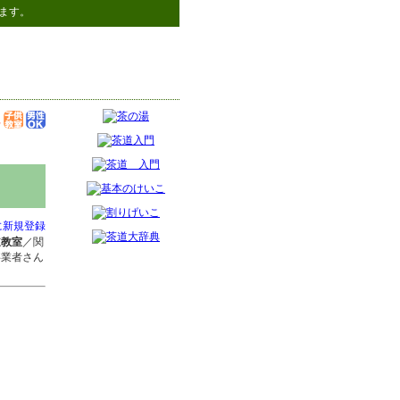
ます。
に新規登録
道教室
／関
事業者さん