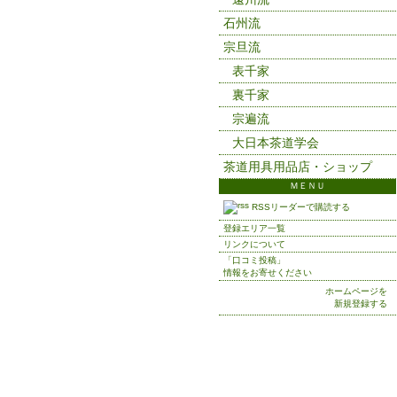
石州流
宗旦流
表千家
裏千家
宗遍流
大日本茶道学会
茶道用具用品店・ショップ
ＭＥＮＵ
RSSリーダーで購読する
登録エリア一覧
リンクについて
「口コミ投稿」
情報をお寄せください
ホームページを
新規登録する