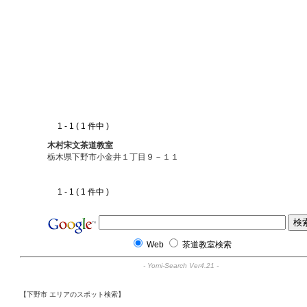
1 - 1 ( 1 件中 )
木村宋文茶道教室
栃木県下野市小金井１丁目９－１１
1 - 1 ( 1 件中 )
Web
茶道教室検索
-
Yomi-Search Ver4.21
-
【下野市 エリアのスポット検索】