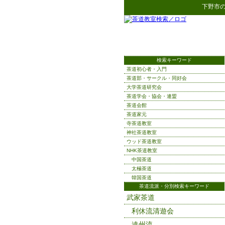
下野市
検索キーワード
茶道初心者・入門
茶道部・サークル・同好会
大学茶道研究会
茶道学会・協会・連盟
茶道会館
茶道家元
寺茶道教室
神社茶道教室
ウッド茶道教室
NHK茶道教室
中国茶道
太極茶道
韓国茶道
茶道流派・分別検索キーワード
武家茶道
利休流清遊会
遠州流