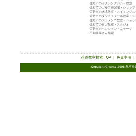
佐野市のボクシングジム・教室
佐野市のゴルフ練習場・ショップ
佐野市の水泳教室・スイミングス
佐野市のダンススクール教室・シ
佐野市のフラメンコ教室・ショッ
佐野市のヨガ教室・スタジオ
佐野市のペンション・コテージ
不動産屋さん検索
茶道教室検索
TOP ｜
免責事項
Copyright(C) since 2008
教室検