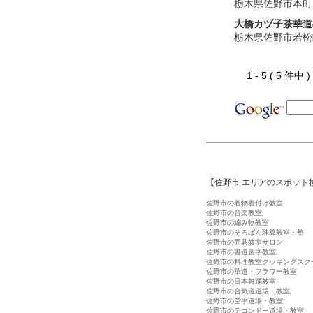
栃木県佐野市本町
大橋カヅ子茶華道
栃木県佐野市若松
1 - 5 ( 5 件中
【佐野市 エリアのスポット
佐野市の着物着付け教室
佐野市の音楽教室
佐野市の編み物教室
佐野市のそろばん珠算教室・塾
佐野市の囲碁教室サロン
佐野市の書道習字教室
佐野市の料理教室クッキングスク
佐野市の華道・フラワー教室
佐野市の日本舞踊教室
佐野市の合気道道場・教室
佐野市の空手道場・教室
佐野市のテコンドー道場・教室