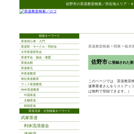
佐野市
の
茶道教室検索
／所在地エリア・キ
検索キーワード
茶道初心者・入門
茶道教室検索
>
関東
>
栃木
茶道部・サークル・同好会
大学茶道研究会
茶道学会・協会・連盟
佐野市
に登録された茶
茶道会館
茶道家元
寺茶道教室
神社茶道教室
このページでは、茶道教室
ウッド茶道教室
連事業者さんをリストアッ
NHK茶道教室
は無料で登録できます。）
中国茶道
太極茶道
韓国茶道
茶道流派・分別検索キーワード
武家茶道
利休流清遊会
遠州流