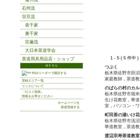
石州流
宗旦流
表千家
裏千家
宗遍流
大日本茶道学会
1 - 5 ( 5 件中
茶道用具用品店・ショップ
ＭＥＮＵ
つぶく
栃木県佐野市田沼
RSSリーダーで購読する
家庭教師，茶道教
登録エリア一覧
リンクについて
のばらの村のカル
「口コミ投稿」
栃木県佐野市堀米
情報をお寄せください
生け花教室，華道
ホームページを
室，パソコン・ワ
新規登録する
町田茶の湯いけ花
栃木県佐野市浅沼
華道教室，茶道教
渡辺宗寿茶道教室