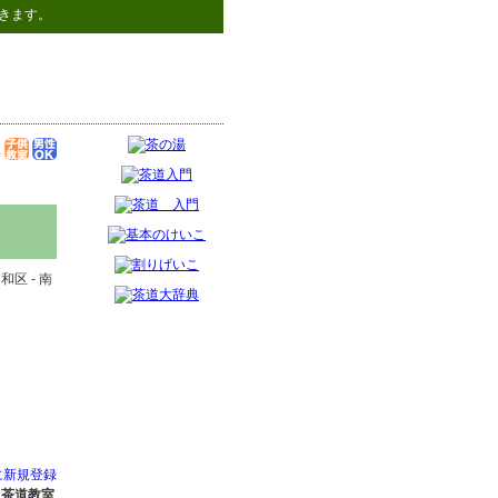
きます。
和区 - 南
に新規登録
た
茶道教室