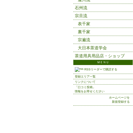
石州流
宗旦流
表千家
裏千家
宗遍流
大日本茶道学会
茶道用具用品店・ショップ
ＭＥＮＵ
RSSリーダーで購読する
登録エリア一覧
リンクについて
「口コミ投稿」
情報をお寄せください
ホームページを
新規登録する