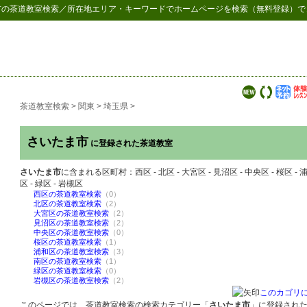
市
の
茶道教室検索
／所在地エリア・キーワードでホームページを検索（無料登録）で
茶道教室検索
>
関東
>
埼玉県
>
さいたま市
に登録された茶道教室
さいたま市
に含まれる区町村：西区 - 北区 - 大宮区 - 見沼区 - 中央区 - 桜区 - 浦
区 - 緑区 - 岩槻区
西区の茶道教室検索
（0）
北区の茶道教室検索
（2）
大宮区の茶道教室検索
（2）
見沼区の茶道教室検索
（2）
中央区の茶道教室検索
（0）
桜区の茶道教室検索
（1）
浦和区の茶道教室検索
（3）
南区の茶道教室検索
（1）
緑区の茶道教室検索
（0）
岩槻区の茶道教室検索
（2）
このカゴリ
このページでは、茶道教室検索の検索カテゴリー「
さいたま市
」に登録され