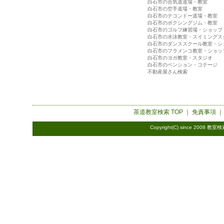
白石市の合気道道場・教室
白石市の空手道場・教室
白石市のテコンドー道場・教室
白石市のボクシングジム・教室
白石市のゴルフ練習場・ショップ
白石市の水泳教室・スイミングス
白石市のダンススクール教室・シ
白石市のフラメンコ教室・ショッ
白石市のヨガ教室・スタジオ
白石市のペンション・コテージ
不動産屋さん検索
茶道教室検索
TOP ｜
免責事項
Copyright(C) since 2008
教室検