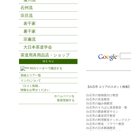
石州流
宗旦流
表千家
裏千家
宗遍流
大日本茶道学会
茶道用具用品店・ショップ
ＭＥＮＵ
RSSリーダーで購読する
登録エリア一覧
リンクについて
「口コミ投稿」
【白石市 エリアのスポット検索】
情報をお寄せください
白石市の着物着付け教室
ホームページを
白石市の音楽教室
新規登録する
白石市の編み物教室
白石市のそろばん珠算教室・塾
白石市の囲碁教室サロン
白石市の書道習字教室
白石市の料理教室クッキングスク
白石市の華道・フラワー教室
白石市の日本舞踊教室