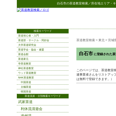
白石市
の
茶道教室検索
／所在地エリア・キ
検索キーワード
茶道初心者・入門
茶道教室検索
>
東北
>
宮城
茶道部・サークル・同好会
大学茶道研究会
茶道学会・協会・連盟
白石市
に登録された茶
茶道会館
茶道家元
寺茶道教室
神社茶道教室
このページでは、茶道教室
ウッド茶道教室
連事業者さんをリストアッ
NHK茶道教室
は無料で登録できます。）
中国茶道
太極茶道
韓国茶道
茶道流派・分別検索キーワード
武家茶道
利休流清遊会
遠州流